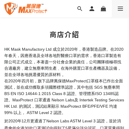
商店介紹
HK Mask Manufactory Ltd 成立於2020年，香港製造品牌。
在2020
年春天，因應香港及全球各地對醫療口罩的需求，香港口罩製造有
限公司正式成立，本著盡一分社會企業的責任，公司團隊積極尋找
合適廠房﹑建立無塵車間生產
﹑
在海外購置口罩生產機器及設備，
並在全球各地挑選優質的原材料 。
在
2020年
四月初，旗下品牌萬保德MaxProtect口罩樣本已作出全面
測試，並在成功獲取多項國際標準認證，其中包括 SGS 無塵車間
BS EN ISO 14644-1:2015 Class 8 認證、管理體系
ISO 13485
認
證
。
MaxProtect 口罩通過 Nelson Labs及 Intertek Testing Services
HK Ltd. 的測試，測試結果顯示 MaxProtect BFE/PFE/VFE 均達
99% 以上，
ASTM Level 2 認證。
於2020年12月更通過了Nelson Labs ASTM Level 3 認證，並於消
委會的全港30款口罩測試中得到了5星滿分評分認可，口罩質量得到